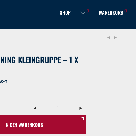
0
0
SHOP
WARENKORB
NING KLEINGRUPPE – 1 X
wSt.
IN DEN WARENKORB