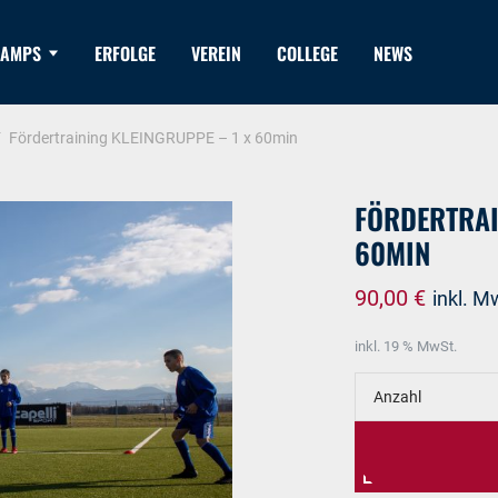
AMPS
ERFOLGE
VEREIN
COLLEGE
NEWS
/
Fördertraining KLEINGRUPPE – 1 x 60min
FÖRDERTRAI
60MIN
90,00
€
inkl. M
inkl. 19 % MwSt.
Anzahl