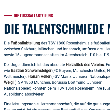
DIE FUSSBALLABTEILUNG
DIE TALENTSCHMIEDE 
Die
Fußballabteilung
des TSV 1860 Rosenheim, als fußballer
zwischen Salzburg, München und Innsbruck, umfasst drei H
sowie 15 Jugendmannschaften im Altersbereich U10 bis U19
Der Jugendbereich ist das absolute
Herzstück des Vereins
. F
wie
Bastian Schweinsteiger
(FC Bayern, Manchester United, Na
Weltmeister),
Florian Heller
(FSV Mainz, Junioren Nationalspi
Weigl
(TSV 1860 München, Borussia Dortmund, Junioren
Nationalspieler) konnten beim TSV 1860 Rosenheim ihre fußb
Ausbildung absolvieren.
Eine leistungsstarke Herrenmannschaft, die auf die gut ausge
Region setzt, ist ein wesentlicher Bestandteil des Konzepts un