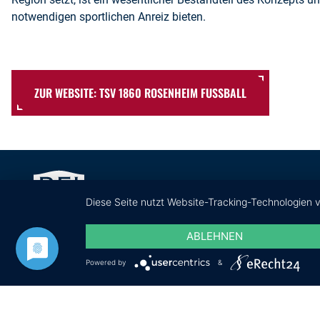
notwendigen sportlichen Anreiz bieten.
ZUR WEBSITE: TSV 1860 ROSENHEIM FUSSBALL
Diese Seite nutzt Website-Tracking-Technologien 
ABLEHNEN
Powered by
&
PARTNERSEITEN
Deutscher Bildungs- und Sport Campus Bad Aibling