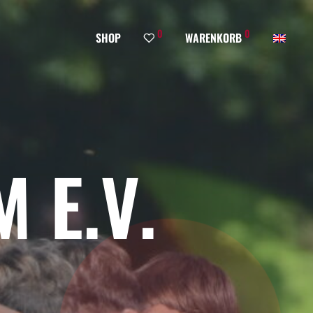
0
0
SHOP
WARENKORB
 E.V.