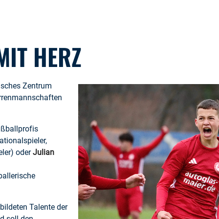
MIT HERZ
isches Zentrum
errenmannschaften
.
ußballprofis
tionalspieler,
eler) oder
Julian
allerische
bildeten Talente der
d soll den