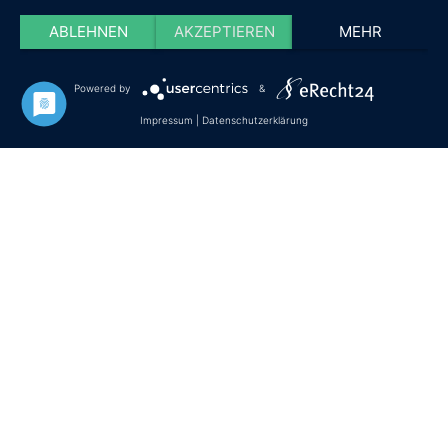
Nutzung des Spinning- und Kraftraums
ABLEHNEN
AKZEPTIEREN
MEHR
Nutzung eines Besprechungsraums (nach Absprache)
Innovatives Training an der MultiBall Anlage (nach
Absprache)
Powered by
&
Impressum
|
Datenschutzerklärung
KONTAKT AUFNEHMEN
oder einen Rückruf vereinbaren