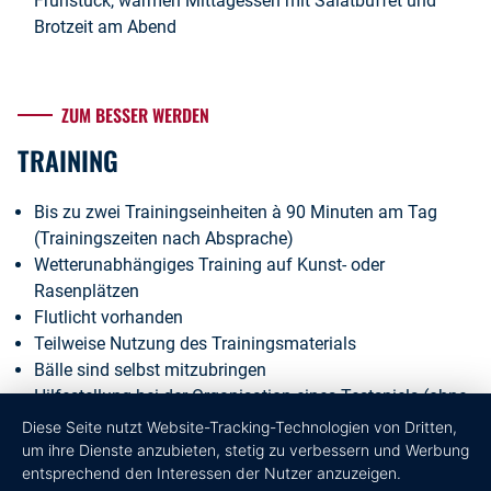
Frühstück, warmen Mittagessen mit Salatbuffet und
Brotzeit am Abend
ZUM BESSER WERDEN
TRAINING
Bis zu zwei Trainingseinheiten à 90 Minuten am Tag
(Trainingszeiten nach Absprache)
Wetterunabhängiges Training auf Kunst- oder
Rasenplätzen
Flutlicht vorhanden
Teilweise Nutzung des Trainingsmaterials
Bälle sind selbst mitzubringen
Hilfestellung bei der Organisation eines Testspiels (ohne
Gewähr), meist gegen unsere eigenen Mannschaften
Diese Seite nutzt Website-Tracking-Technologien von Dritten,
Nutzung des SoccerCourt und Mini-Kunstrasen-Spielfeld
um ihre Dienste anzubieten, stetig zu verbessern und Werbung
entsprechend den Interessen der Nutzer anzuzeigen.
im Innenhof